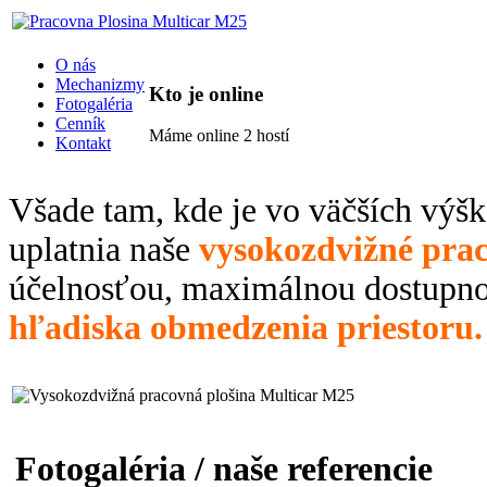
O nás
Mechanizmy
Kto je online
Fotogaléria
Cenník
Máme online 2 hostí
Kontakt
Všade tam, kde je vo väčších výšk
uplatnia naše
vysokozdvižné prac
účelnosťou, maximálnou dostupn
hľadiska obmedzenia priestoru.
Fotogaléria / naše referencie